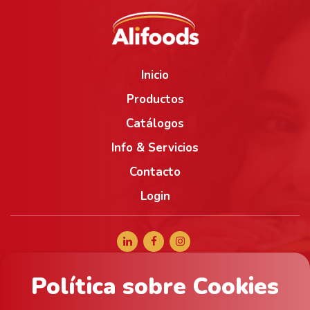
Inicio
Productos
Catálogos
Info & Servicios
Contacto
Login
Política sobre Cookies
+34 965 056 040
comercial@alifoods.com