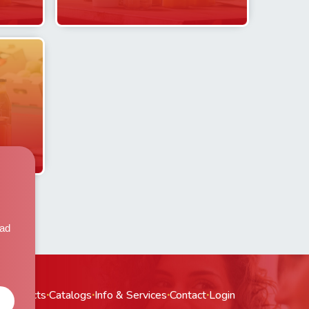
,
dad
·
Products
·
Catalogs
·
Info & Services
·
Contact
·
Login