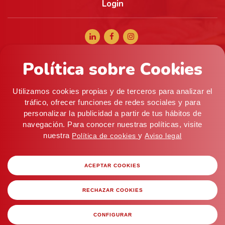
Login
Política sobre Cookies
+34 965 056 040
comercial@alifoods.com
Utilizamos cookies propias y de terceros para analizar el
C/ Artes Graficas, 5, 03008 Alicante (ESPAÑA) ·
tráfico, ofrecer funciones de redes sociales y para
personalizar la publicidad a partir de tus hábitos de
Almacén: c/ Mistral, 9 (P. I. Pla de la Vallonga), 03006
navegación. Para conocer nuestras políticas, visite
Alicante
nuestra
y
Política de cookies
Aviso legal
Privacy Policy
ACEPTAR COOKIES
General Sales Conditions
Legal Notice
RECHAZAR COOKIES
Cookies
Web Development
LoboCom
CONFIGURAR