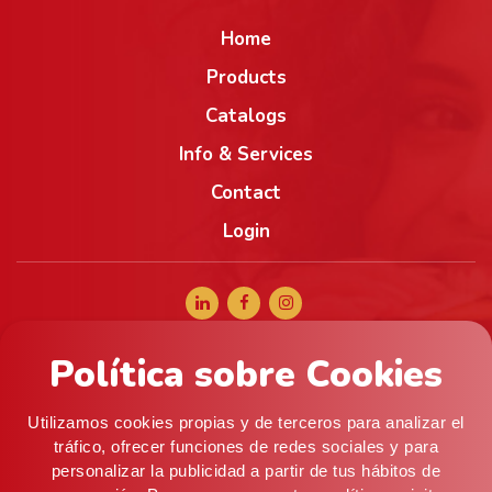
Home
Products
Catalogs
Info & Services
Contact
Login
Política sobre Cookies
+34 965 056 040
comercial@alifoods.com
Utilizamos cookies propias y de terceros para analizar el
C/ Artes Graficas, 5, 03008 Alicante (ESPAÑA) ·
tráfico, ofrecer funciones de redes sociales y para
personalizar la publicidad a partir de tus hábitos de
Almacén: c/ Mistral, 9 (P. I. Pla de la Vallonga), 03006