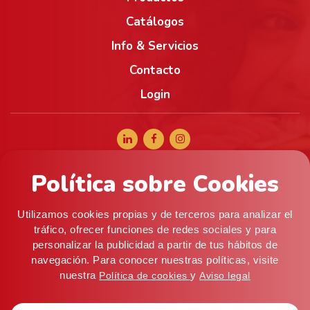
Catálogos
Info & Servicios
Contacto
Login
Política sobre Cookies
+34 965 056 040
comercial@alifoods.com
Utilizamos cookies propias y de terceros para analizar el
C/ Artes Graficas, 5, 03008 Alicante (ESPAÑA) ·
tráfico, ofrecer funciones de redes sociales y para
personalizar la publicidad a partir de tus hábitos de
Almacén: c/ Mistral, 9 (P. I. Pla de la Vallonga), 03006
navegación. Para conocer nuestras políticas, visite
Alicante
nuestra
y
Política de cookies
Aviso legal