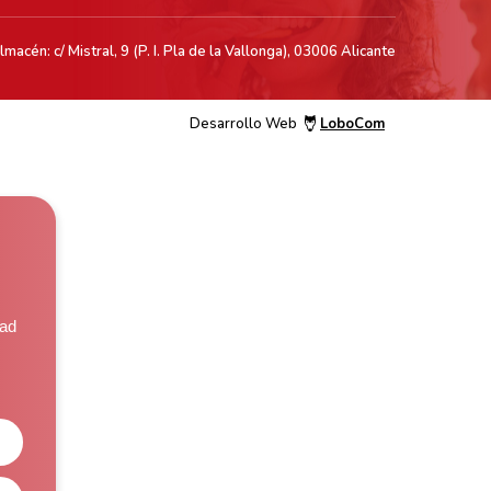
acén: c/ Mistral, 9 (P. I. Pla de la Vallonga), 03006 Alicante
Desarrollo Web
LoboCom
,
dad