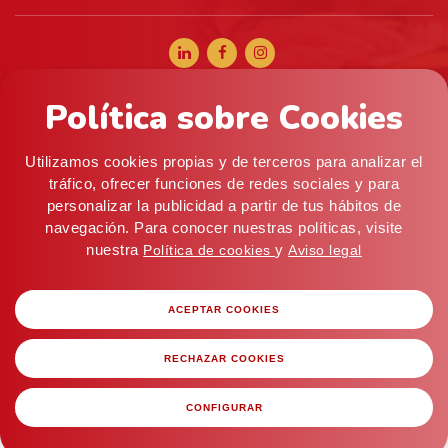
Política sobre Cookies
+34 965 056 040
comercial@alifoods.com
Utilizamos cookies propias y de terceros para analizar el
C/ Artes Graficas, 5, 03008 Alicante (ESPAÑA) ·
tráfico, ofrecer funciones de redes sociales y para
personalizar la publicidad a partir de tus hábitos de
Almacén: c/ Mistral, 9 (P. I. Pla de la Vallonga), 03006
navegación. Para conocer nuestras políticas, visite
Alicante
nuestra
y
Política de cookies
Aviso legal
Política de privacidad
ACEPTAR COOKIES
Condiciones Generales de venta
Aviso legal
RECHAZAR COOKIES
Cookies
Desarrollo Web
LoboCom
CONFIGURAR