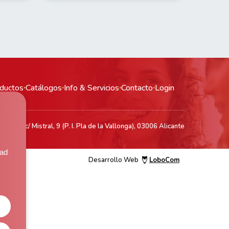
ductos
·
Catálogos
·
Info & Servicios
·
Contacto
·
Login
acén: c/ Mistral, 9 (P. I. Pla de la Vallonga), 03006 Alicante
,
dad
Desarrollo Web
LoboCom