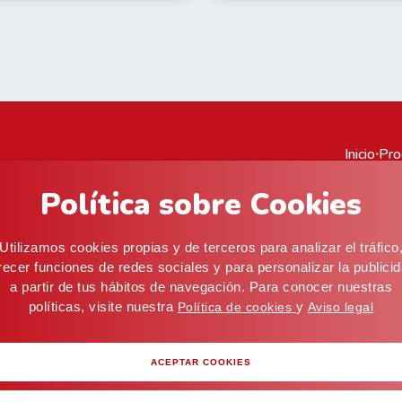
Inicio
·
Pro
Política sobre Cookies
cial@alifoods.com
C/ Artes Graficas, 5, 03008 Alicante (ESPAÑA) · Alm
Utilizamos cookies propias y de terceros para analizar el tráfico
recer funciones de redes sociales y para personalizar la publici
viso legal
Cookies
a partir de tus hábitos de navegación. Para conocer nuestras
políticas, visite nuestra
y
Política de cookies
Aviso legal
ACEPTAR COOKIES