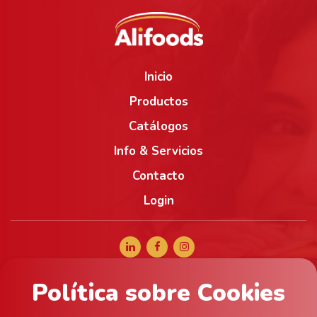
Inicio
Productos
Catálogos
Info & Servicios
Contacto
Login
Política sobre Cookies
+34 965 056 040
comercial@alifoods.com