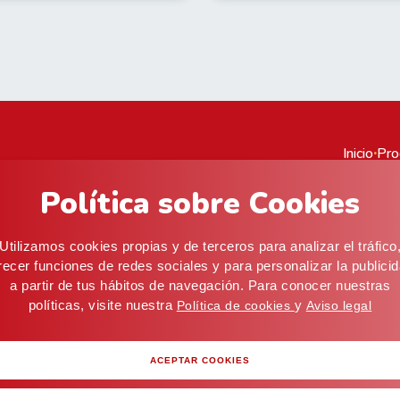
Inicio
·
Pro
Política sobre Cookies
cial@alifoods.com
C/ Artes Graficas, 5, 03008 Alicante (ESPAÑA) · Alm
Utilizamos cookies propias y de terceros para analizar el tráfico
recer funciones de redes sociales y para personalizar la publici
viso legal
Cookies
a partir de tus hábitos de navegación. Para conocer nuestras
políticas, visite nuestra
y
Política de cookies
Aviso legal
ACEPTAR COOKIES