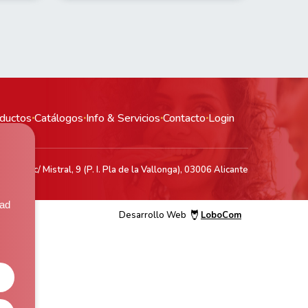
ductos
·
Catálogos
·
Info & Servicios
·
Contacto
·
Login
acén: c/ Mistral, 9 (P. I. Pla de la Vallonga), 03006 Alicante
,
dad
Desarrollo Web
LoboCom