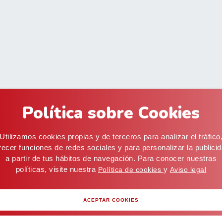
Política sobre Cookies
Utilizamos cookies propias y de terceros para analizar el tráfico
recer funciones de redes sociales y para personalizar la publici
a partir de tus hábitos de navegación. Para conocer nuestras
Inicio
·
Pro
políticas, visite nuestra
y
Política de cookies
Aviso legal
ACEPTAR COOKIES
cial@alifoods.com
C/ Artes Graficas, 5, 03008 Alicante (ESPAÑA) · Alm