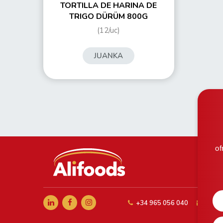
TORTILLA DE HARINA DE
TRIGO DÜRÜM 800G
(12/uc)
JUANKA
of
+34 965 056 040
comer