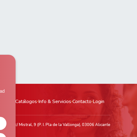
,
dad
ductos
·
Catálogos
·
Info & Servicios
·
Contacto
·
Login
acén: c/ Mistral, 9 (P. I. Pla de la Vallonga), 03006 Alicante