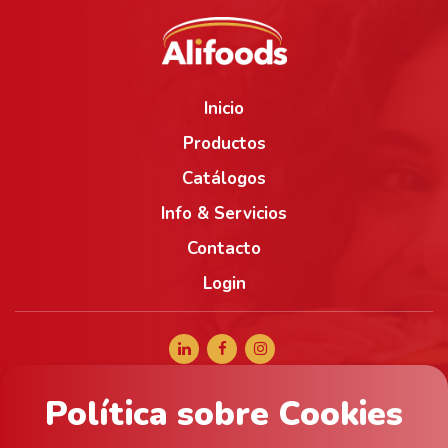
Inicio
Productos
Catálogos
Info & Servicios
Contacto
Login
Política sobre Cookies
+34 965 056 040
comercial@alifoods.com