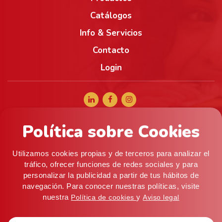
Catálogos
Info & Servicios
Contacto
Login
Política sobre Cookies
+34 965 056 040
comercial@alifoods.com
Utilizamos cookies propias y de terceros para analizar el
C/ Artes Graficas, 5, 03008 Alicante (ESPAÑA) ·
tráfico, ofrecer funciones de redes sociales y para
personalizar la publicidad a partir de tus hábitos de
Almacén: c/ Mistral, 9 (P. I. Pla de la Vallonga), 03006
navegación. Para conocer nuestras políticas, visite
Alicante
nuestra
y
Política de cookies
Aviso legal