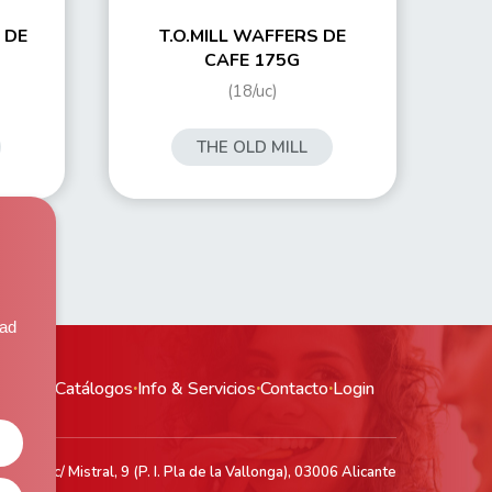
 DE
T.O.MILL WAFFERS DE
CAFE 175G
(18/uc)
THE OLD MILL
,
dad
ductos
·
Catálogos
·
Info & Servicios
·
Contacto
·
Login
acén: c/ Mistral, 9 (P. I. Pla de la Vallonga), 03006 Alicante