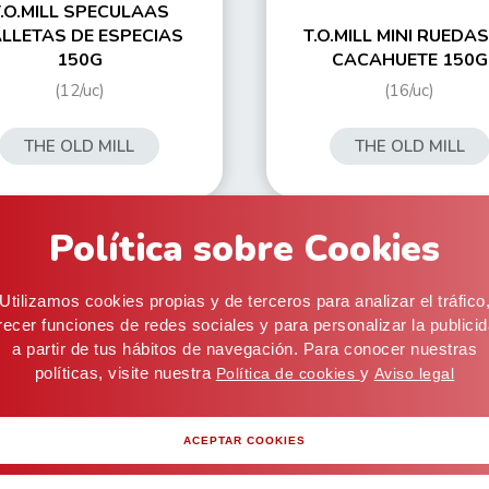
.O.MILL SPECULAAS
LLETAS DE ESPECIAS
T.O.MILL MINI RUEDAS
150G
CACAHUETE 150G
(12/uc)
(16/uc)
THE OLD MILL
THE OLD MILL
Política sobre Cookies
Utilizamos cookies propias y de terceros para analizar el tráfico
recer funciones de redes sociales y para personalizar la publici
a partir de tus hábitos de navegación. Para conocer nuestras
políticas, visite nuestra
y
Política de cookies
Aviso legal
Inicio
·
Pro
ACEPTAR COOKIES
cial@alifoods.com
C/ Artes Graficas, 5, 03008 Alicante (ESPAÑA) · Alm