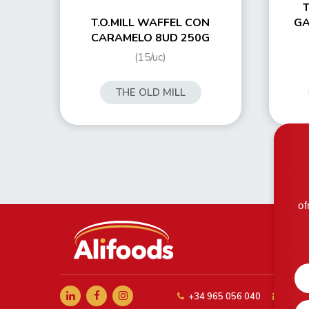
T
T.O.MILL WAFFEL CON
GA
CARAMELO 8UD 250G
(15/uc)
THE OLD MILL
of
+34 965 056 040
comer