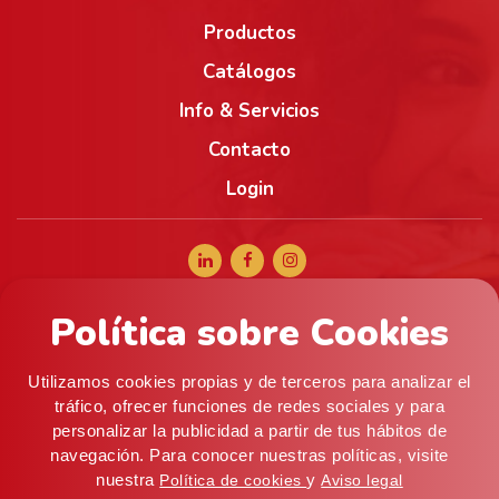
Productos
Catálogos
Info & Servicios
Contacto
Login
Política sobre Cookies
+34 965 056 040
comercial@alifoods.com
Utilizamos cookies propias y de terceros para analizar el
C/ Artes Graficas, 5, 03008 Alicante (ESPAÑA) ·
tráfico, ofrecer funciones de redes sociales y para
personalizar la publicidad a partir de tus hábitos de
Almacén: c/ Mistral, 9 (P. I. Pla de la Vallonga), 03006
navegación. Para conocer nuestras políticas, visite
Alicante
nuestra
y
Política de cookies
Aviso legal